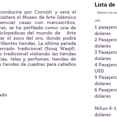
Lista de
conducirá por Cornish y verá el
Número de pa
sitará el Museo de Arte Islámico
USD
enciar casas con manuscritos,
1 pasajer
ras, se ha perfilado como una de
ciclopédicas del mundo de
Arte
dolares
itar el zoco del oro, donde podrá
2 Pasajer
rillantes tiendas. La última parada
dolares
rcado tradicional (Souq Waqif).
3 Pasajer
 tradicional visitando las tiendas
dolares
ias, telas y perfumes, tiendas de
n tiendas de cuadras para caballos
4 Pasajer
USD
5 Pasajer
dólares
6 Pasajer
ado
dólares
Niños 4-1
dolares