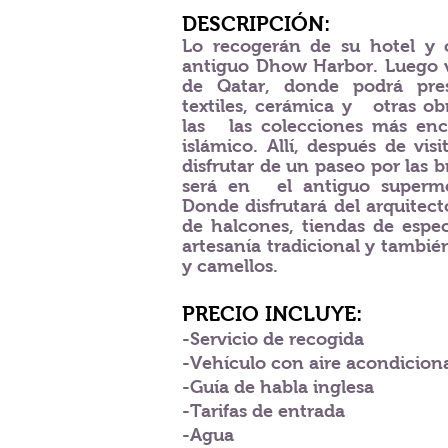
DESCRIPCIÓN:
Lo recogerán de su hotel y 
antiguo Dhow Harbor. Luego vi
de Qatar, donde podrá pres
textiles, cerámica y
otras ob
las
las colecciones más en
islámico. Allí, después de vis
disfrutar de un paseo por las b
será en
el antiguo superme
Donde disfrutará del arquitecto
de halcones, tiendas de espec
artesanía tradicional y tambié
y camellos.
PRECIO INCLUYE:
-Servicio de recogida
-Vehículo con aire acondicion
-Guía de habla inglesa
-Tarifas de entrada
-Agua