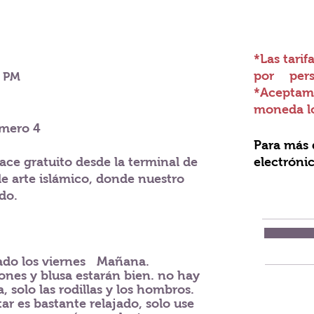
*Las tarif
por
per
3 PM
*Aceptamo
moneda lo
úmero 4
Para más 
ace gratuito desde la terminal de
electrónic
de arte islámico, donde nuestro
ndo.
ado los viernes
Mañana.
ones y blusa estarán bien. no hay
, solo las rodillas y los hombros.
ar es bastante relajado, solo use