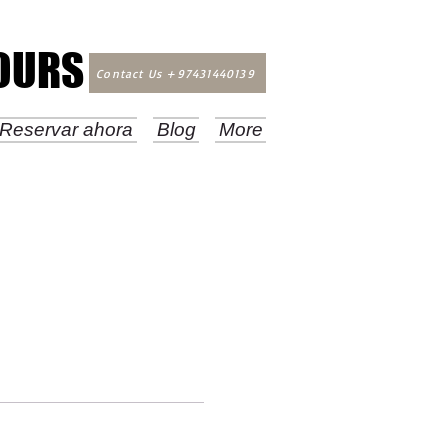
TOURS
TOURS
Contact Us +97431440139
Reservar ahora
Blog
More