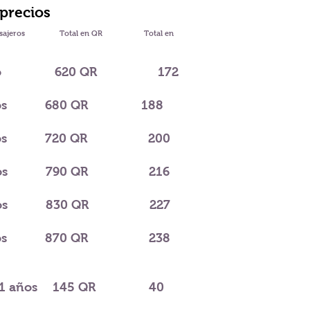
 precios
sajeros
Total en QR
Total en
o
620 QR
172
os
680 QR
188
os
720 QR
200
os
790 QR
216
os
830 QR
227
os
870 QR
238
1 años
145 QR
40