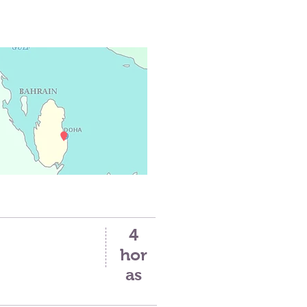
4
hor
as