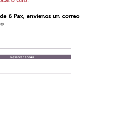
cal o USD.
de 6 Pax, envíenos un correo
co
Reservar ahora