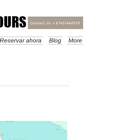
TOURS
TOURS
Contact Us +97431440139
Reservar ahora
Blog
More