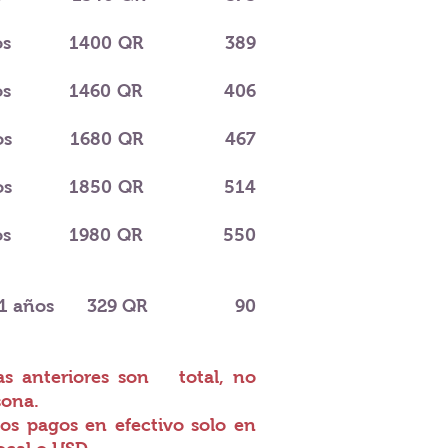
os
1400 QR
389
os
1460 QR
406
os
1680 QR
467
os
1850 QR
514
os
1980 QR
550
1 años
329 QR
90
fas anteriores son
total, no
sona.
s pagos en efectivo solo en