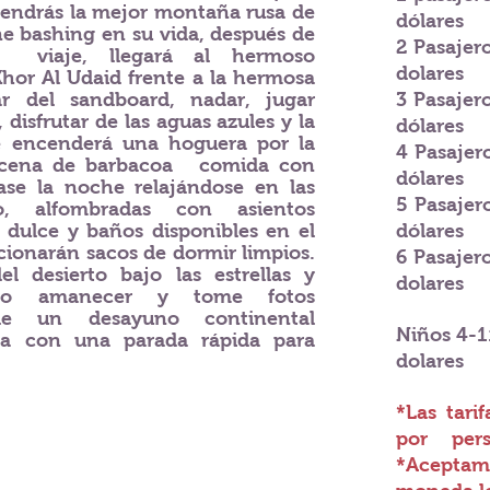
 tendrás la mejor montaña rusa de
dólares
e bashing en su vida, después de
2 Pasajer
viaje, llegará al hermoso
dolares
hor Al Udaid frente a la hermosa
ar del sandboard, nadar, jugar
3 Pasajer
, disfrutar de las aguas azules y la
dólares
Se encenderá una hoguera por la
4 Pasajer
 cena de barbacoa
comida con
dólares
Pase la noche relajándose en las
5 Pasajer
o, alfombradas con asientos
 dulce y baños disponibles en el
dólares
ionarán sacos de dormir limpios.
6 Pasajer
el desierto bajo las estrellas y
dolares
oso amanecer y tome fotos
de un desayuno continental
Niños 4-1
ha con una parada rápida para
dolares
*Las tari
por
per
*Aceptamo