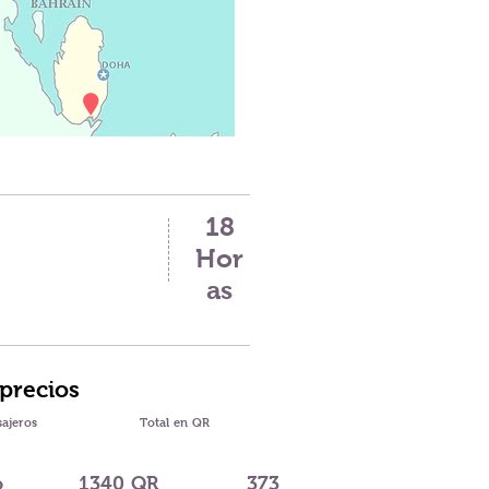
18
Hor
as
 precios
ajeros
Total en QR
o
1340 QR
373