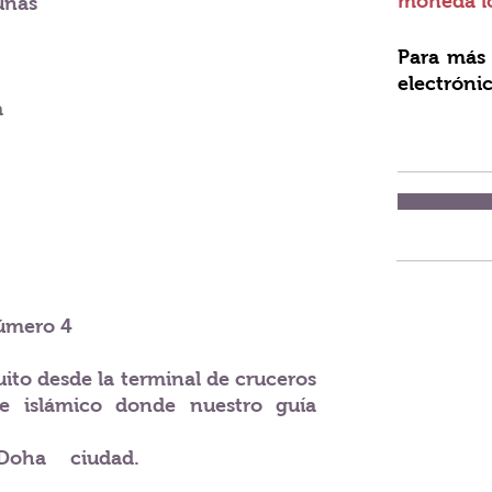
moneda lo
unas
Para más 
electróni
a
número 4
ito desde la terminal de cruceros
te islámico donde nuestro guía
Doha
ciudad.