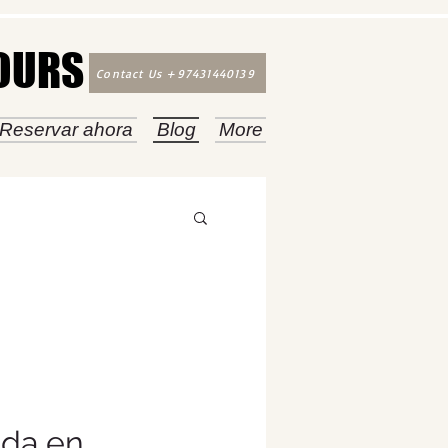
TOURS
TOURS
Contact Us +97431440139
Reservar ahora
Blog
More
ada en