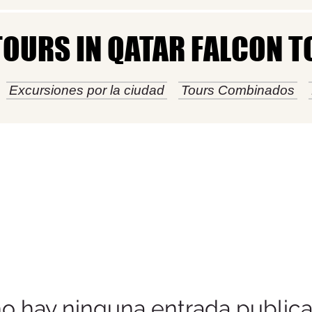
TOURS IN QATAR FALCON 
TOURS IN QATAR FALCON 
Excursiones por la ciudad
Tours Combinados
o hay ninguna entrada public