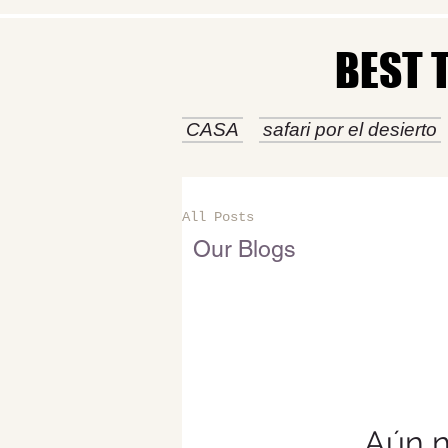
BEST 
BEST 
CASA
safari por el desierto
All Posts
Our Blogs
Aún n